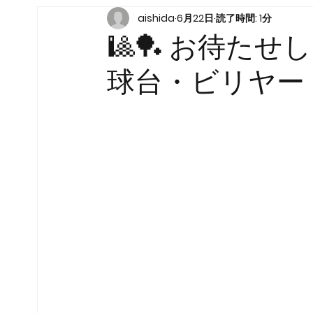
aishida
6月22日
読了時間: 1分
🎱🏓 お待た
球台・ビリヤー