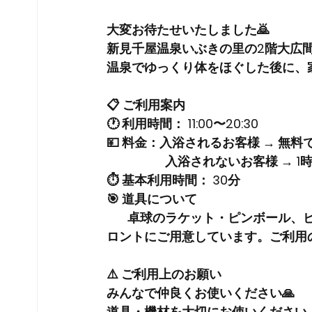
大変お待たせいたしました🙇
新見千屋温泉いぶきの里の2階大広
温泉でゆっくり体をほぐした後に、
📋 ご利用案内
🕐 
利用時間：
 11:00〜20:30
💴 
料金：
入浴されるお客様 → 
無料
　　　　   入浴されないお客様 → 1時
⏱️ 
基本利用時間：
 30分
🎯 
道具について
卓球のラケット・ピンボール、
ロントにご用意しています。ご利用
⚠️ ご利用上のお願い
みんなで仲良くお使いください🙏
道具・機材を大切にお使いください