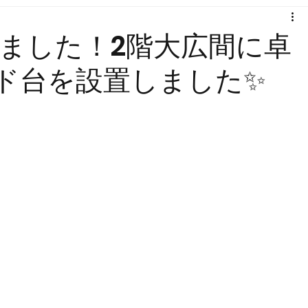
せしました！2階大広間に卓
ド台を設置しました✨