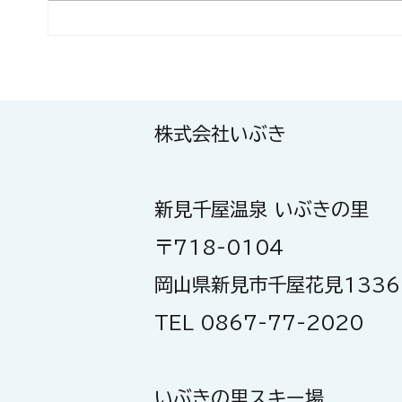
⚠️ お知らせ：男性内湯の一部
🐉
日も
浴槽の利用休止について
株式会社いぶき
新見千屋温泉 いぶきの里
〒718-0104
岡山県新見市千屋花見1336
TEL 0867-77-2020
いぶきの里スキー場