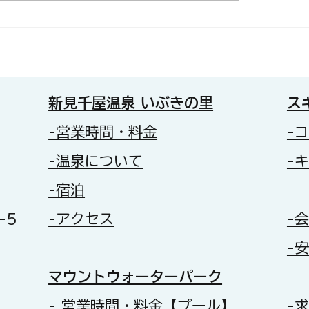
 抜けるような青空の下、本
🌻 2026千屋ひま
準備万端です
コンテスト、開催中
新見千屋温泉 いぶきの里
ス
-営業時間・料金
-
-温泉について
-
-宿泊
-5
-アクセス
-
-
​マウントウォーターパーク
- 営業時間・料金【プール】
-