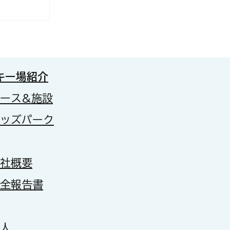
わりフォト
です
キー場紹介
コース&施設
キッズパーク
会社概要
安全報告書
求人