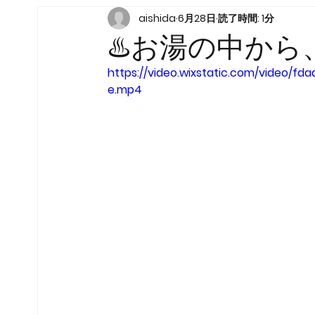
aishida
6月28日
読了時間: 1分
♨️お湯の中か
https://video.wixstatic.com/video/
e.mp4