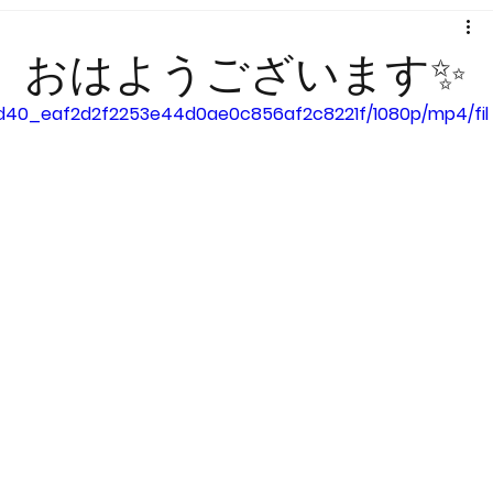
ら、おはようございます✨
fdad40_eaf2d2f2253e44d0ae0c856af2c8221f/1080p/mp4/fil