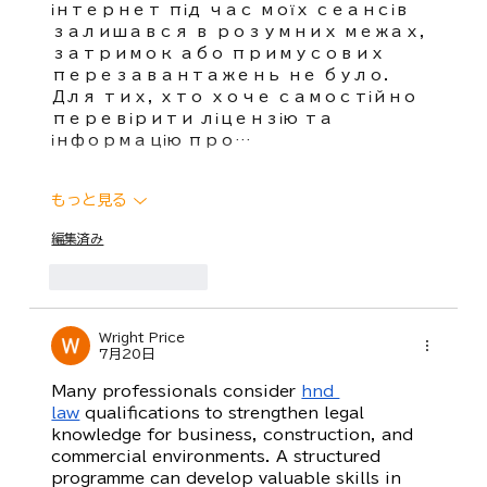
інтернет під час моїх сеансів 
залишався в розумних межах, 
затримок або примусових 
перезавантажень не було. 
Для тих, хто хоче самостійно 
перевірити ліцензію та 
інформацію про…
もっと見る
編集済み
いいね！
返信
Wright Price
7月20日
Many professionals consider 
hnd 
law
 qualifications to strengthen legal 
knowledge for business, construction, and 
commercial environments. A structured 
programme can develop valuable skills in 