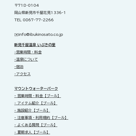
〒718-0104
岡山県新見市千屋花見1336-1
TEL 0867-77-2266
✉️​
info@ibukinosato.co.jp
新見千屋温泉 いぶきの里
-営業時間・料金
-温泉について
-宿泊
-アクセス
​マウントウォーターパーク
- 営業時間・料金【プール】
- アイテム紹介【プール】
- 施設紹介【プール】
- 注意事項・利用規約【プール】
- よくある質問【プール】
- 夏期求人【プール】