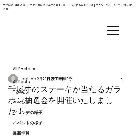
天然温泉「美肌の湯」 | 新見千屋温泉 いぶきの里【公式】 | いぶきの里スキー場 | マウントウォーターパークいぶき
の里
All Posts
aishida
2月23日
読了時間: 1分
All Posts
千屋牛のステーキが当たるガラ
TOPICS
ポン抽選会を開催いたしまし
イベント
た！
ゲレンデの様子
イベントの様子
最新情報