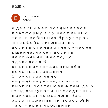
最新順
明日開催！ZUMBA®サークル「Smile
fitness m.t」
Eric Larsen
7月23日
Я деякий час роздивлявся 
платформу як у настільних, 
так і в мобільних браузерах. 
Інтерфейс виглядає як 
досить стандартне сучасне 
рішення, макет досить 
лаконічний, нічого, що 
здавалося б 
експериментальним або 
недопрацьованим. 
Структура меню 
передбачувана, основні 
кнопки розташовані там, де їх 
і слід очікувати, немає дивних 
прихованих розділів. Час 
завантаження як через Wi-Fi, 
так і через мобільний 