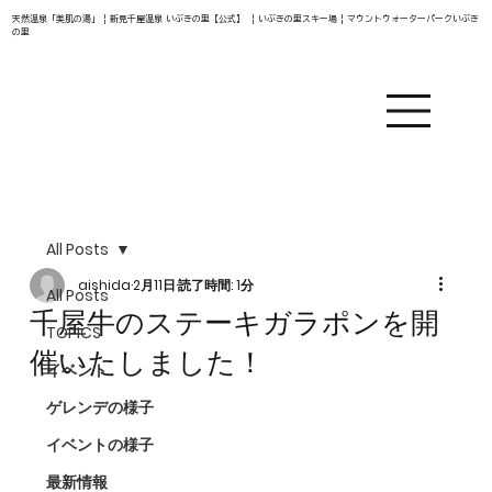
天然温泉「美肌の湯」 | 新見千屋温泉 いぶきの里【公式】 | いぶきの里スキー場 | マウントウォーターパークいぶき
の里
All Posts
aishida
2月11日
読了時間: 1分
All Posts
千屋牛のステーキガラポンを開
TOPICS
催いたしました！
イベント
ゲレンデの様子
イベントの様子
最新情報