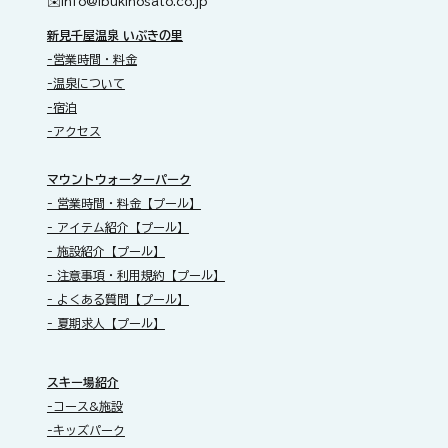
✉️​
info@ibukinosato.co.jp
新見千屋温泉 いぶきの里
-営業時間・料金
-温泉について
-宿泊
-アクセス
​マウントウォーターパーク
- 営業時間・料金【プール】
- アイテム紹介【プール】
- 施設紹介【プール】
- 注意事項・利用規約【プール】
- よくある質問【プール】
- 夏期求人【プール】
スキー場紹介
-コース&施設
-キッズパーク