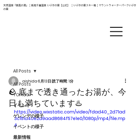
天然温泉「美肌の湯」 | 新見千屋温泉 いぶきの里【公式】 | いぶきの里スキー場 | マウントウォーターパークいぶき
の里
All Posts
aishida
6月13日
読了時間: 1分
All Posts
🪨 底まで透き通ったお湯が、今
TOPICS
日も満ちています♨️
イベント
https://video.wixstatic.com/video/fdad40_2d71ad
ゲレンデの様子
3c151a40e2a9aad8684f57e1e0/1080p/mp4/file.mp
4
イベントの様子
最新情報