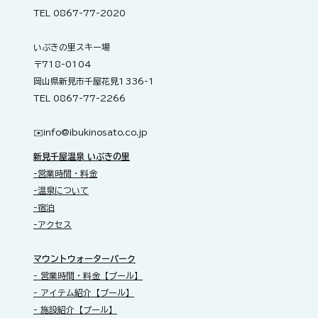
TEL 0867-77-2020
いぶきの里スキー場
〒718-0104
岡山県新見市千屋花見1336-1
TEL 0867-77-2266
✉️​
info@ibukinosato.co.jp
新見千屋温泉 いぶきの里
-営業時間・料金
-温泉について
-宿泊
-アクセス
​マウントウォーターパーク
- 営業時間・料金【プール】
- アイテム紹介【プール】
- 施設紹介【プール】