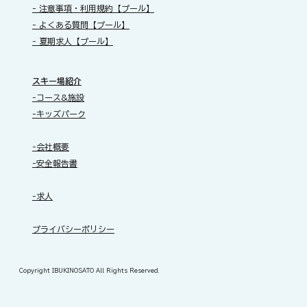
- 注意事項・利用規約【プール】
- よくある質問【プール】
- 夏期求人【プール】
スキー場紹介
-コース&施設
-キッズパーク
-会社概要
-安全報告書
-求人
​プライバシーポリシー
Copyright IBUKINOSATO All Rights Reserved.