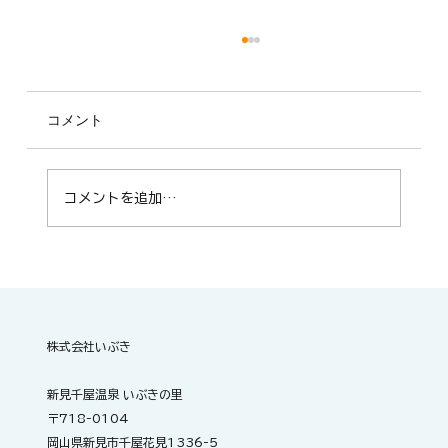
コメント
コメントを追加…
明日開催！ZUMBA®サークル「Smile
fitness m.t」
株式会社いぶき
新見千屋温泉 いぶきの里
〒718-0104
岡山県新見市千屋花見1336-5