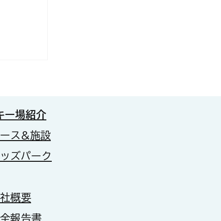
内湯の一部
いて
キー場紹介
コース&施設
キッズパーク
会社概要
安全報告書