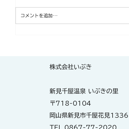
コメントを追加…
本日もいい天気でした！
お知
槽に
能）
株式会社いぶき
新見千屋温泉 いぶきの里
〒718-0104
岡山県新見市千屋花見1336
TEL 0867-77-2020