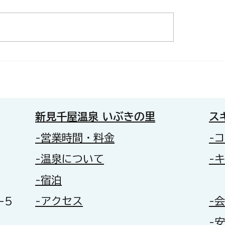
らせ：男性内湯の一部浴
⚠️ お知らせ：男性
ついて（本日より入浴可
浴槽の利用休止につ
新見千屋温泉 いぶきの里
ス
-営業時間・料金
-
-温泉について
-
-宿泊
-5
-アクセス
-
-