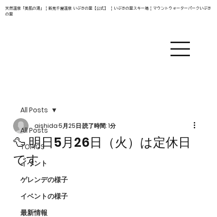
天然温泉「美肌の湯」 | 新見千屋温泉 いぶきの里【公式】 | いぶきの里スキー場 | マウントウォーターパークいぶき
の里
All Posts
aishida
5月25日
読了時間: 1分
All Posts
🦆 明日5月26日（火）は定休日
TOPICS
です
イベント
ゲレンデの様子
イベントの様子
最新情報