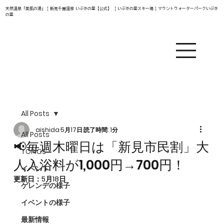
天然温泉「美肌の湯」 | 新見千屋温泉 いぶきの里【公式】 | いぶきの里スキー場 | マウントウォーターパークいぶき
の里
All Posts
aishida
5月17日
読了時間: 1分
All Posts
📢毎週木曜日は「新見市民割」大
TOPICS
人入浴料が1,000円→700円！
イベント
更新日：
5月18日
ゲレンデの様子
イベントの様子
最新情報