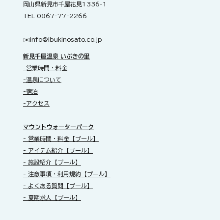
岡山県新見市千屋花見1336-1
TEL 0867-77-2266
✉️​
info@ibukinosato.co.jp
新見千屋温泉 いぶきの里
-営業時間・料金
-温泉について
-宿泊
-アクセス
​マウントウォーターパーク
- 営業時間・料金【プール】
- アイテム紹介【プール】
- 施設紹介【プール】
- 注意事項・利用規約【プール】
- よくある質問【プール】
- 夏期求人【プール】