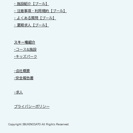
- 施設紹介【プール】
- 注意事項・利用規約【プール】
- よくある質問【プール】
- 夏期求人【プール】
スキー場紹介
-コース&施設
-キッズパーク
-会社概要
-安全報告書
-求人
​プライバシーポリシー
Copyright IBUKINOSATO All Rights Reserved.