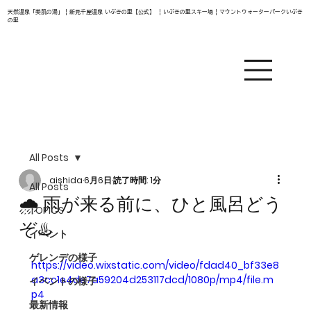
天然温泉「美肌の湯」 | 新見千屋温泉 いぶきの里【公式】 | いぶきの里スキー場 | マウントウォーターパークいぶき
の里
All Posts
aishida
6月6日
読了時間: 1分
All Posts
🌧️ 雨が来る前に、ひと風呂どう
TOPICS
ぞ♨️
イベント
ゲレンデの様子
https://video.wixstatic.com/video/fdad40_bf33e8
a3cc1e4de7a59204d253117dcd/1080p/mp4/file.m
イベントの様子
p4
最新情報