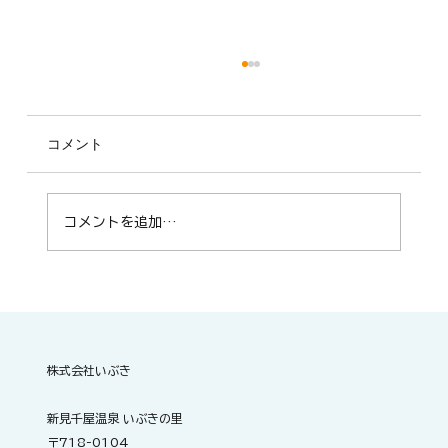
コメント
コメントを追加…
🐉 抜けるような青空の下、本日も準備万
端です
株式会社いぶき
新見千屋温泉 いぶきの里
〒718-0104