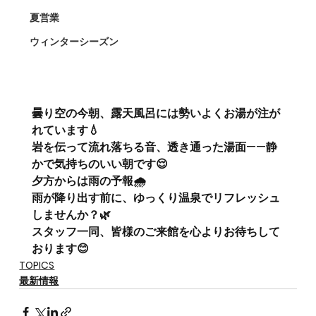
夏営業
ウィンターシーズン
曇り空の今朝、露天風呂には勢いよくお湯が注が
れています💧 
岩を伝って流れ落ちる音、透き通った湯面——静
かで気持ちのいい朝です😌
夕方からは雨の予報🌧️ 
雨が降り出す前に、ゆっくり温泉でリフレッシュ
しませんか？🌿
スタッフ一同、皆様のご来館を心よりお待ちして
おります😊
TOPICS
最新情報