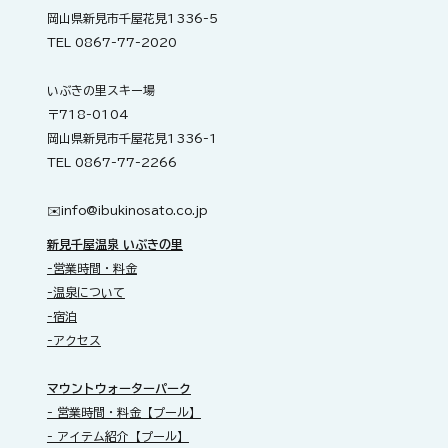
岡山県新見市千屋花見1336-5
TEL 0867-77-2020
いぶきの里スキー場
〒718-0104
岡山県新見市千屋花見1336-1
TEL 0867-77-2266
✉️​
info@ibukinosato.co.jp
新見千屋温泉 いぶきの里
-営業時間・料金
-温泉について
-宿泊
-アクセス
​マウントウォーターパーク
- 営業時間・料金【プール】
- アイテム紹介【プール】