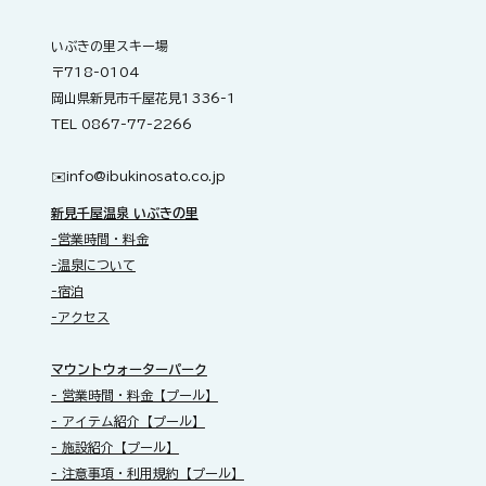
いぶきの里スキー場
〒718-0104
岡山県新見市千屋花見1336-1
TEL 0867-77-2266
✉️​
info@ibukinosato.co.jp
新見千屋温泉 いぶきの里
-営業時間・料金
-温泉について
-宿泊
-アクセス
​マウントウォーターパーク
- 営業時間・料金【プール】
- アイテム紹介【プール】
- 施設紹介【プール】
- 注意事項・利用規約【プール】