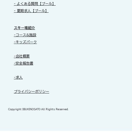
- よくある質問【プール】
- 夏期求人【プール】
スキー場紹介
-コース&施設
-キッズパーク
-会社概要
-安全報告書
-求人
​プライバシーポリシー
Copyright IBUKINOSATO All Rights Reserved.