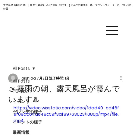
天然温泉「美肌の湯」 | 新見千屋温泉 いぶきの里【公式】 | いぶきの里スキー場 | マウントウォーターパークいぶき
の里
All Posts
aishida
7月2日
読了時間: 1分
All Posts
🌫️霧雨の朝、露天風呂が霞んで
TOPICS
います♨️
イベント
https://video.wixstatic.com/video/fdad40_cd46f
ゲレンデの様子
9f09dc04a848c59f3af89763023/1080p/mp4/file.
mp4
イベントの様子
最新情報