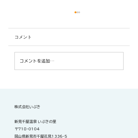
コメント
コメントを追加…
🐉 抜けるような青空の下、本日も準備万
端です
株式会社いぶき
新見千屋温泉 いぶきの里
〒718-0104
岡山県新見市千屋花見1336-5