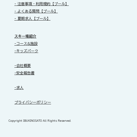
- 注意事項・利用規約【プール】
- よくある質問【プール】
- 夏期求人【プール】
スキー場紹介
-コース&施設
-キッズパーク
-会社概要
-安全報告書
-求人
​プライバシーポリシー
Copyright IBUKINOSATO All Rights Reserved.