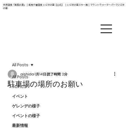
天然温泉「美肌の湯」 | 新見千屋温泉 いぶきの里【公式】 | いぶきの里スキー場 | マウントウォーターパークいぶき
の里
All Posts
aishida
1月14日
読了時間: 2分
All Posts
駐車場の場所のお願い
TOPICS
イベント
ゲレンデの様子
イベントの様子
最新情報