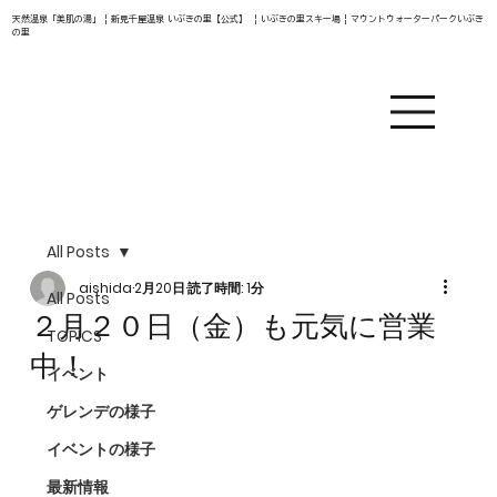
天然温泉「美肌の湯」 | 新見千屋温泉 いぶきの里【公式】 | いぶきの里スキー場 | マウントウォーターパークいぶき
の里
All Posts
aishida
2月20日
読了時間: 1分
All Posts
２月２０日（金）も元気に営業
TOPICS
中！
イベント
ゲレンデの様子
イベントの様子
最新情報