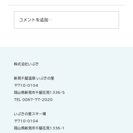
コメントを追加…
明日開催！ZUMBA®サークル「Smile
fitness m.t」
株式会社いぶき
新見千屋温泉 いぶきの里
〒718-0104
岡山県新見市千屋花見1336-5
TEL 0867-77-2020
いぶきの里スキー場
〒718-0104
岡山県新見市千屋花見1336-1