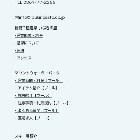
TEL 0867-77-2266
✉️​
info@ibukinosato.co.jp
新見千屋温泉 いぶきの里
-営業時間・料金
-温泉について
-宿泊
-アクセス
​マウントウォーターパーク
- 営業時間・料金【プール】
- アイテム紹介【プール】
- 施設紹介【プール】
- 注意事項・利用規約【プール】
- よくある質問【プール】
- 夏期求人【プール】
スキー場紹介