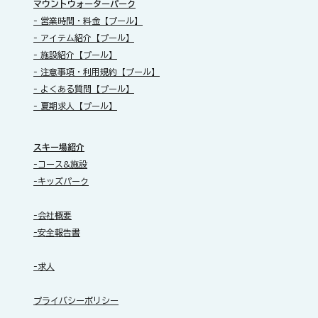
​マウントウォーターパーク
- 営業時間・料金【プール】
- アイテム紹介【プール】
- 施設紹介【プール】
- 注意事項・利用規約【プール】
- よくある質問【プール】
- 夏期求人【プール】
スキー場紹介
-コース&施設
-キッズパーク
-会社概要
-安全報告書
-求人
​プライバシーポリシー