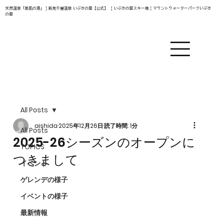
天然温泉「美肌の湯」 | 新見千屋温泉 いぶきの里【公式】 | いぶきの里スキー場 | マウントウォーターパークいぶき
の里
All Posts
aishida
2025年12月26日
読了時間: 1分
All Posts
2025-26シーズンのオープンに
TOPICS
つきまして
イベント
ゲレンデの様子
イベントの様子
最新情報