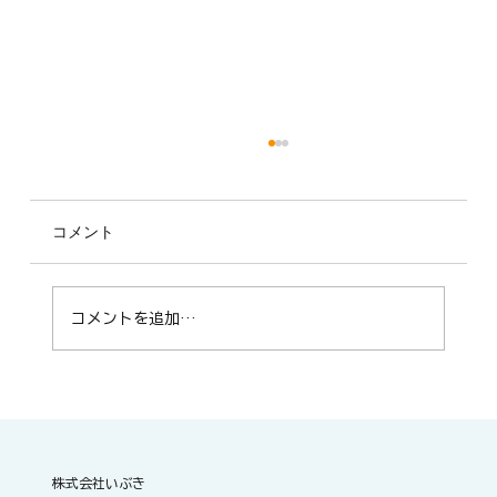
コメント
コメントを追加…
🚌 8月15日「夏のいぶきライナー」運行
決定！
株式会社いぶき