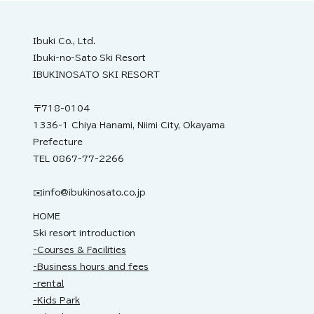
Ibuki Co., Ltd.
Ibuki-no-Sato Ski Resort
IBUKINOSATO SKI RESORT
〒718-0104
1336-1 Chiya Hanami, Niimi City, Okayama
Prefecture
TEL 0867-77-2266
✉️
info@ibukinosato.co.jp
HOME
Ski resort introduction
-Courses & Facilities
-Business hours and fees
-rental
-Kids Park