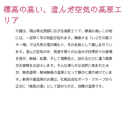
標高の高い、澄んだ空気の高原エ
リア
千屋は、岡山県北西部に広がる高原エリア。標高の高いこの地
には、一足早く冬の気配が訪れます。隣接する「いぶきの里ス
キー場」では天然の雪が積もり、冬の名物として親しまれてい
ます。澄んだ空気の中、見渡す限りの山並みが四季折々の表情
を見せ、新緑、紅葉、そして雪景色と、訪れるたびに違う風景
がお客様をお迎えします。そんな清らかな自然に育まれた水
が、無色澄明・無味無臭の温泉となって静かに湧き続けていま
す。新見千屋温泉のお湯は、化粧品会社ポーラ・グループから
正式に「美肌の湯」として認められた、自慢の温泉です。