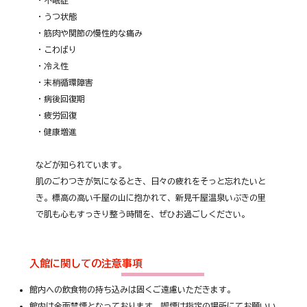
・うつ状態
・筋肉や関節の慢性的な痛み
・こわばり
・冷え性
・末梢循環障害
・病後回復期
・疲労回復
・健康増進
などが知られています。
肌のごわつきが気になるとき、日々の疲れをそっと忘れたいと
き。標高の高い千屋の山に抱かれて、新見千屋温泉いぶきの里
で肌も心もすっきり整う時間を、ぜひお過ごしください。
入館に関しての注意事項
館内への飲食物の持ち込みは固くご遠慮いただきます。
館内は全面禁煙となっております。喫煙は指定の場所にてお願いい