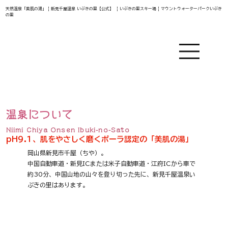
天然温泉「美肌の湯」 | 新見千屋温泉 いぶきの里【公式】 | いぶきの里スキー場 | マウントウォーターパークいぶき
の里
温泉について
Niimi Chiya Onsen Ibuki-no-Sato
pH9.1、肌をやさしく磨くポーラ認定の「美肌の湯」
岡山県新見市千屋（ちや）。
中国自動車道・新見ICまたは米子自動車道・江府ICから車で
約30分、中国山地の山々を登り切った先に、新見千屋温泉い
ぶきの里はあります。