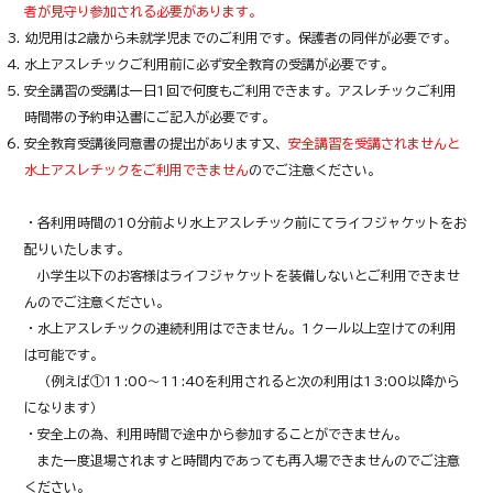
者が見守り参加される必要があります。
幼児用は2歳から未就学児までのご利用です。保護者の同伴が必要です。
水上アスレチックご利用前に必ず安全教育の受講が必要です。
安全講習の受講は一日1回で何度もご利用できます。
アスレチックご利用
時間帯の予約申込書にご記入が必要です。
安全教育受講後同意書の提出があります又、
安全講習を受講されませんと
水上アスレチックをご利用できません
のでご注意ください。
・各利用時間の10分前より水上アスレチック前にてライフジャケットをお
配りいたします。
小学生以下のお客様はライフジャケットを装備しないとご利用できませ
んのでご注意ください。
・水上アスレチックの連続利用はできません。1クール以上空けての利用
は可能です。
（例えば①11:00～11:40を利用されると次の利用は13:00以降から
になります）
・安全上の為、利用時間で途中から参加することができません。
また一度退場されますと時間内であっても再入場できませんのでご注意
ください。