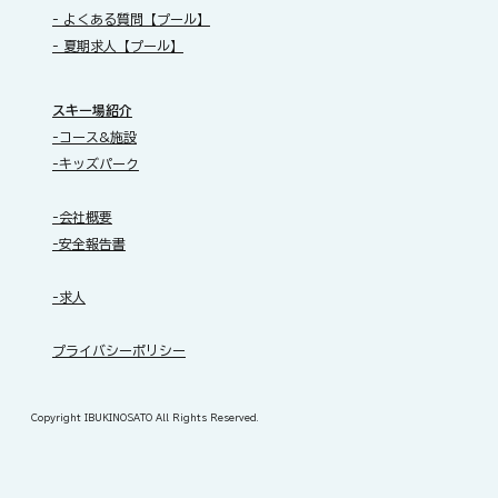
- よくある質問【プール】
- 夏期求人【プール】
スキー場紹介
-コース&施設
-キッズパーク
-会社概要
-安全報告書
-求人
​プライバシーポリシー
Copyright IBUKINOSATO All Rights Reserved.