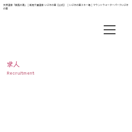
天然温泉「美肌の湯」 | 新見千屋温泉 いぶきの里【公式】 | いぶきの里スキー場 | マウントウォーターパークいぶき
の里
求人
Recruitment