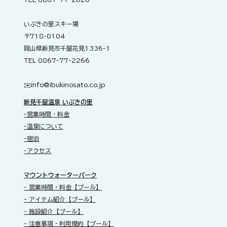
いぶきの里スキー場
〒718-0104
岡山県新見市千屋花見1336-1
TEL 0867-77-2266
✉️​
info@ibukinosato.co.jp
新見千屋温泉 いぶきの里
-営業時間・料金
-温泉について
-宿泊
-アクセス
​マウントウォーターパーク
- 営業時間・料金【プール】
- アイテム紹介【プール】
- 施設紹介【プール】
- 注意事項・利用規約【プール】