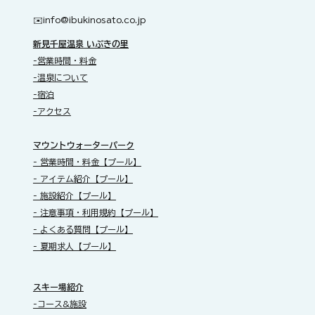
✉️​
info@ibukinosato.co.jp
新見千屋温泉 いぶきの里
-営業時間・料金
-温泉について
-宿泊
-アクセス
​マウントウォーターパーク
- 営業時間・料金【プール】
- アイテム紹介【プール】
- 施設紹介【プール】
- 注意事項・利用規約【プール】
- よくある質問【プール】
- 夏期求人【プール】
スキー場紹介
-コース&施設