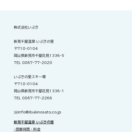
お知らせ：男性内湯の一部浴槽について
（本日より入浴可能）
株式会社いぶき
新見千屋温泉 いぶきの里
〒718-0104
岡山県新見市千屋花見1336-5
TEL 0867-77-2020
いぶきの里スキー場
〒718-0104
岡山県新見市千屋花見1336-1
TEL 0867-77-2266
✉️​
info@ibukinosato.co.jp
新見千屋温泉 いぶきの里
-営業時間・料金