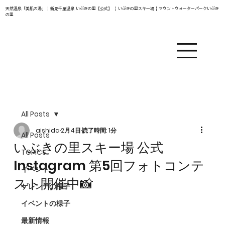
天然温泉「美肌の湯」 | 新見千屋温泉 いぶきの里【公式】 | いぶきの里スキー場 | マウントウォーターパークいぶき
の里
All Posts
aishida
2月4日
読了時間: 1分
All Posts
いぶきの里スキー場 公式
TOPICS
Instagram 第5回フォトコンテ
イベント
スト開催中📸
ゲレンデの様子
イベントの様子
最新情報