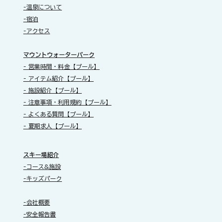
-温泉について
-宿泊
-アクセス
​マウントウォーターパーク
- 営業時間・料金【プール】
- アイテム紹介【プール】
- 施設紹介【プール】
- 注意事項・利用規約【プール】
- よくある質問【プール】
- 夏期求人【プール】
スキー場紹介
-コース&施設
-キッズパーク
-会社概要
-安全報告書