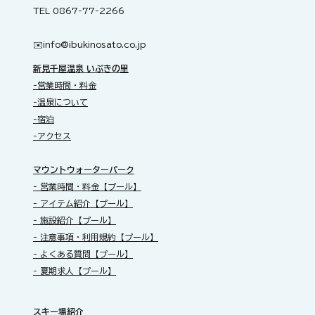
TEL 0867-77-2266
✉️​
info@ibukinosato.co.jp
新見千屋温泉 いぶきの里
-営業時間・料金
-温泉について
-宿泊
-アクセス
​マウントウォーターパーク
- 営業時間・料金【プール】
- アイテム紹介【プール】
- 施設紹介【プール】
- 注意事項・利用規約【プール】
- よくある質問【プール】
- 夏期求人【プール】
スキー場紹介