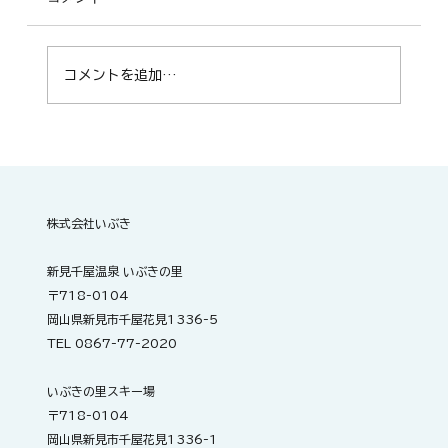
コメントを追加…
明日開催！ZUMBA®サークル「Smile
fitness m.t」
株式会社いぶき
新見千屋温泉 いぶきの里
〒718-0104
岡山県新見市千屋花見1336-5
TEL 0867-77-2020
いぶきの里スキー場
〒718-0104
岡山県新見市千屋花見1336-1