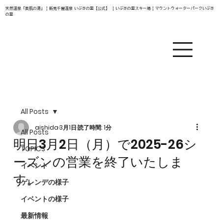
天然温泉「美肌の湯」 | 新見千屋温泉 いぶきの里【公式】 | いぶきの里スキー場 | マウントウォーターパークいぶき
の里
All Posts
aishida
3月1日
読了時間: 1分
All Posts
明日3月2日（月）で2025-26シ
TOPICS
ーズンの営業を終了いたしま
イベント
す。
ゲレンデの様子
イベントの様子
最新情報