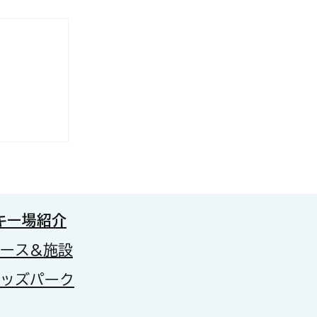
月８日）
ーパーク
です。
キー場紹介
コース&施設
キッズパーク