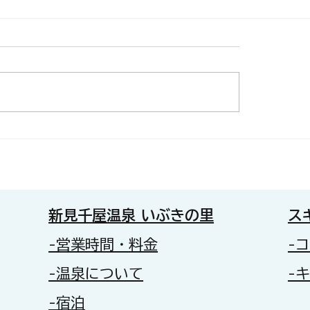
開催！ZUMBA®サークル
本日（２０２６年８
le fitness m.t」
のマウントウォータ
いぶきの里スキー場
新見千屋温泉 いぶきの里
ス
-営業時間・料金
-
-温泉について
-
-宿泊