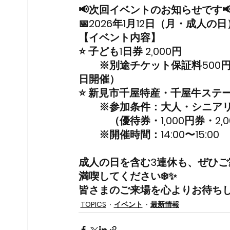
📢次回イベントのお知らせです
📅
2026年1月12日（月・成人の日
【イベント内容】
⭐ 
子ども1日券 2,000円
※別途チケット保証料500
日開催）
⭐ 
新見市千屋特産・千屋牛ステ
　　※参加条件：大人・シニアリ
　　　（優待券・1,000円券・2,
　　※開催時間：14:00〜15:00
成人の日を含む3連休も、ぜひご
満喫してください❄️✨
皆さまのご来場を心よりお待ちし
TOPICS
イベント
最新情報