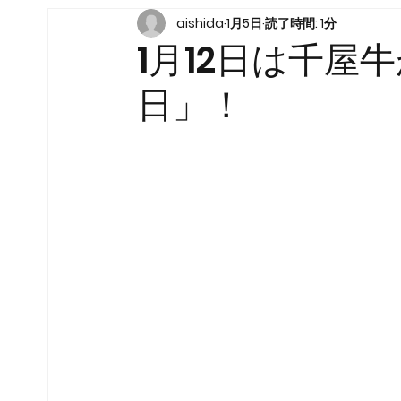
aishida
1月5日
読了時間: 1分
1月12日は千屋
日」！