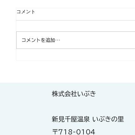
コメント
コメントを追加…
🚌 8月15日「夏のいぶきライ
明日
ナー」運行決定！
「Smi
株式会社いぶき
新見千屋温泉 いぶきの里
〒718-0104