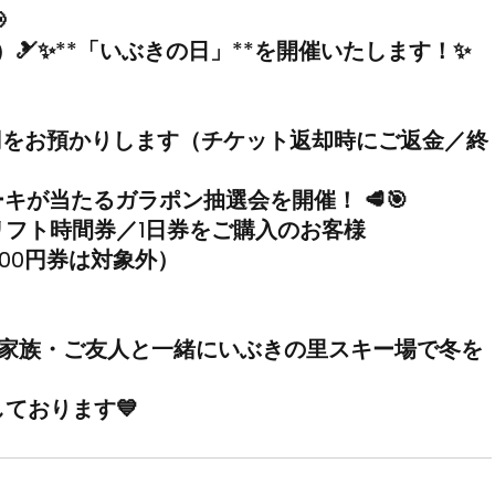

）
🎿✨**「いぶきの日」**を開催いたします！✨
円をお預かりします（チケット返却時にご返金／終
ーキが当たるガラポン抽選会を開催！
 🥩🎯
フト時間券／1日券をご購入のお客様
000円券は対象外）
家族・ご友人と一緒に
いぶきの里スキー場
で冬を
ております💙